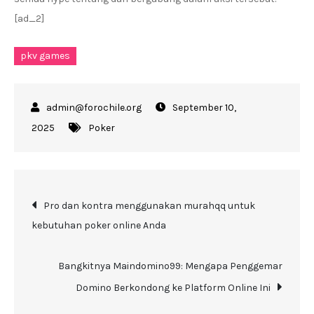
[ad_2]
pkv games
September 10,
2025
Poker
Post
Pro dan kontra menggunakan murahqq untuk
kebutuhan poker online Anda
navigation
Bangkitnya Maindomino99: Mengapa Penggemar
Domino Berkondong ke Platform Online Ini