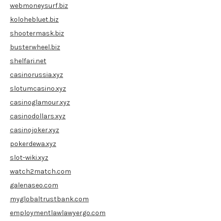
webmoneysurf.biz
kolohebluet.biz
shootermask.biz
busterwheel.biz
shelfari.net
casinorussia.xyz
slotumcasino.xyz
casinoglamour.xyz
casinodollars.xyz
casinojoker.xyz
pokerdewa.xyz
slot-wiki.xyz
watch2match.com
galenaseo.com
myglobaltrustbank.com
employmentlawlawyergo.com