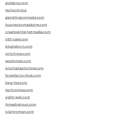
askdono.com
techonly.top
gamblingcompete.com
businesssmagazine.com
creativeinternetmedia.com
n95-sale.com
blogreborn.com
virtcitnow.com
wiselymap.com
prochatgptonline.com
forexfactoryhub.com
kaja-live.com
techcompa.com
sight-web.com
himadrigroup.com
islamroman.com