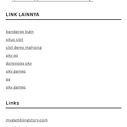
LINK LAINNYA
bandarqq login
situs slot
slot demo mahjong
pkv qq
dominoqq pkv
pkv games
qq
pkv games
Links
mygamblingstory.com