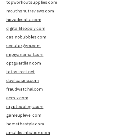
topworkoutsupplies.com
mouthshutreviews.com
hirzadesalta.com
digitallifeopoly.com
casinobubbles.com
seputargym.com
impiyanamall.com
optguardian.com
totostreet.net
davilcasino.com
fraudwatchai.com
aem-x.com
cryptooblogs.com
gameuplevel.com
homethestyle.com
amuldistribution.com