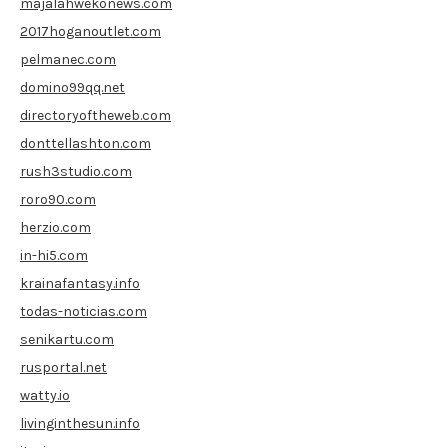
majalahwekonews.com
2017hoganoutlet.com
pelmanec.com
domino99qq.net
directoryoftheweb.com
donttellashton.com
rush3studio.com
roro90.com
herzio.com
in-hi5.com
krainafantasy.info
todas-noticias.com
senikartu.com
rusportal.net
watty.io
livinginthesun.info