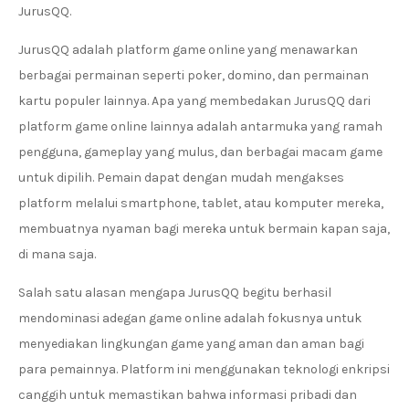
JurusQQ.
JurusQQ adalah platform game online yang menawarkan
berbagai permainan seperti poker, domino, dan permainan
kartu populer lainnya. Apa yang membedakan JurusQQ dari
platform game online lainnya adalah antarmuka yang ramah
pengguna, gameplay yang mulus, dan berbagai macam game
untuk dipilih. Pemain dapat dengan mudah mengakses
platform melalui smartphone, tablet, atau komputer mereka,
membuatnya nyaman bagi mereka untuk bermain kapan saja,
di mana saja.
Salah satu alasan mengapa JurusQQ begitu berhasil
mendominasi adegan game online adalah fokusnya untuk
menyediakan lingkungan game yang aman dan aman bagi
para pemainnya. Platform ini menggunakan teknologi enkripsi
canggih untuk memastikan bahwa informasi pribadi dan