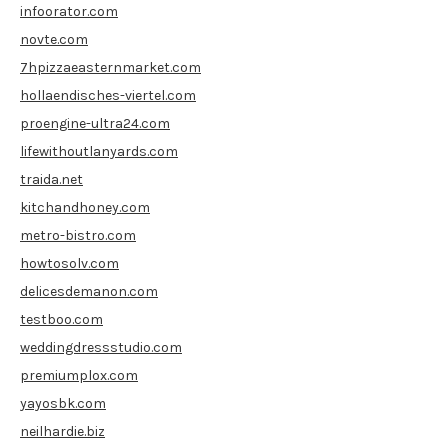
infoorator.com
novte.com
7hpizzaeasternmarket.com
hollaendisches-viertel.com
proengine-ultra24.com
lifewithoutlanyards.com
traida.net
kitchandhoney.com
metro-bistro.com
howtosolv.com
delicesdemanon.com
testboo.com
weddingdressstudio.com
premiumplox.com
yayosbk.com
neilhardie.biz