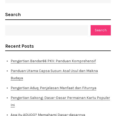
Search
Search
Recent Posts
Pengertian Bandar66 PKV: Panduan Komprehensif
Panduan Utama Capsa Susun: Asal Usul dan Makna
Budaya
Pengertian Aduq: Penjelasan Manfaat dan Fiturnya
Pengertian Sakong: Dasar-Dasar Permainan Kartu Populer
Ini
Apa itu ADUQQ? Memahami Dasar-dasarnya