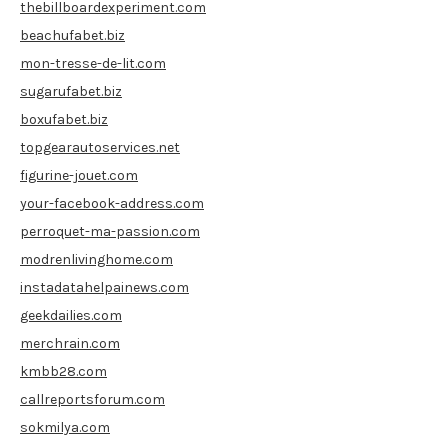
thebillboardexperiment.com
beachufabet.biz
mon-tresse-de-lit.com
sugarufabet.biz
boxufabet.biz
topgearautoservices.net
figurine-jouet.com
your-facebook-address.com
perroquet-ma-passion.com
modrenlivinghome.com
instadatahelpainews.com
geekdailies.com
merchrain.com
kmbb28.com
callreportsforum.com
sokmilya.com