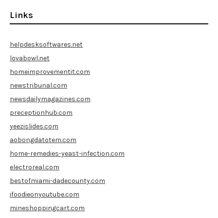
Links
helpdesksoftwares.net
lovabowl.net
homeimprovementit.com
newstribunal.com
newsdailymagazines.com
preceptionhub.com
yeezislides.com
aobongdatotem.com
home-remedies-yeast-infection.com
electroreal.com
bestofmiami-dadecounty.com
ifoodieonyoutube.com
mineshoppingcart.com