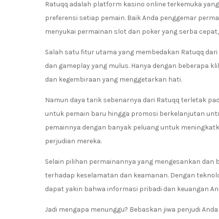
Ratuqq adalah platform kasino online terkemuka y
preferensi setiap pemain. Baik Anda penggemar permain
menyukai permainan slot dan poker yang serba cepat,
Salah satu fitur utama yang membedakan Ratuqq dari
dan gameplay yang mulus. Hanya dengan beberapa klik,
dan kegembiraan yang menggetarkan hati.
Namun daya tarik sebenarnya dari Ratuqq terletak p
untuk pemain baru hingga promosi berkelanjutan unt
pemainnya dengan banyak peluang untuk meningka
perjudian mereka.
Selain pilihan permainannya yang mengesankan dan 
terhadap keselamatan dan keamanan. Dengan teknologi
dapat yakin bahwa informasi pribadi dan keuangan And
Jadi mengapa menunggu? Bebaskan jiwa penjudi Anda 