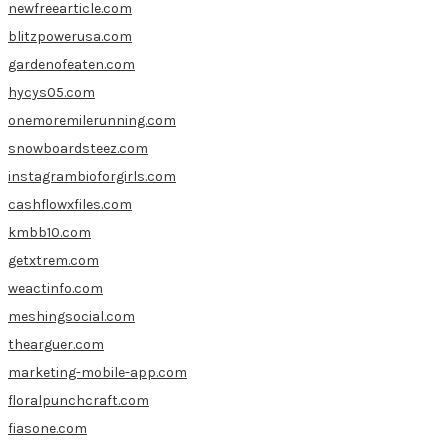
newfreearticle.com
blitzpowerusa.com
gardenofeaten.com
hycys05.com
onemoremilerunning.com
snowboardsteez.com
instagrambioforgirls.com
cashflowxfiles.com
kmbb10.com
getxtrem.com
weactinfo.com
meshingsocial.com
thearguer.com
marketing-mobile-app.com
floralpunchcraft.com
fiasone.com