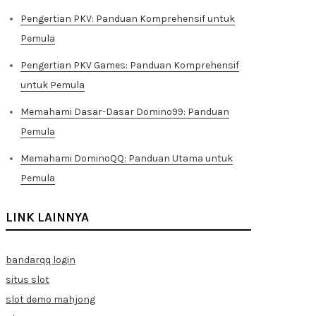
Pengertian PKV: Panduan Komprehensif untuk
Pemula
Pengertian PKV Games: Panduan Komprehensif
untuk Pemula
Memahami Dasar-Dasar Domino99: Panduan
Pemula
Memahami DominoQQ: Panduan Utama untuk
Pemula
LINK LAINNYA
bandarqq login
situs slot
slot demo mahjong