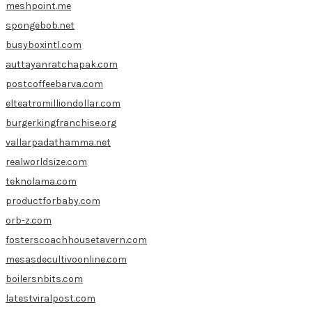
meshpoint.me
spongebob.net
busyboxintl.com
auttayanratchapak.com
postcoffeebarva.com
elteatromilliondollar.com
burgerkingfranchise.org
vallarpadathamma.net
realworldsize.com
teknolama.com
productforbaby.com
orb-z.com
fosterscoachhousetavern.com
mesasdecultivoonline.com
boilersnbits.com
latestviralpost.com