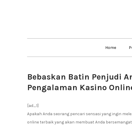
Skip
to
content
Home
P
Bebaskan Batin Penjudi A
Pengalaman Kasino Online
[ad_1]
Apakah Anda seorang pencari sensasi yang ingin mele
online terbaik yang akan membuat Anda bersemangat