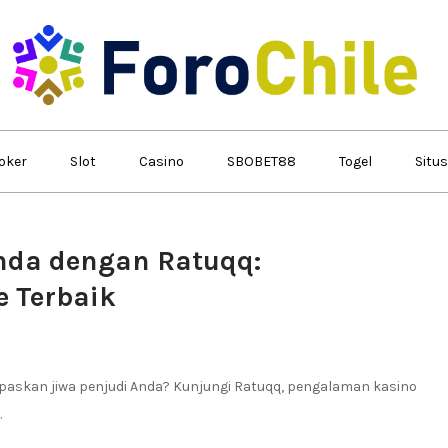
oker
Slot
Casino
SBOBET88
Togel
Situs
nda dengan Ratuqq:
 Terbaik
paskan jiwa penjudi Anda? Kunjungi Ratuqq, pengalaman kasino
.