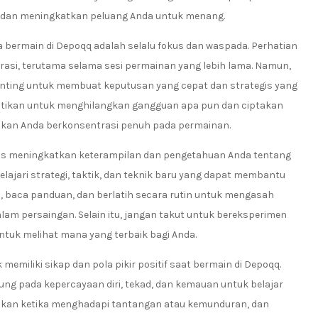
 dan meningkatkan peluang Anda untuk menang.
ka bermain di Depoqq adalah selalu fokus dan waspada. Perhatian
asi, terutama selama sesi permainan yang lebih lama. Namun,
nting untuk membuat keputusan yang cepat dan strategis yang
stikan untuk menghilangkan gangguan apa pun dan ciptakan
an Anda berkonsentrasi penuh pada permainan.
rus meningkatkan keterampilan dan pengetahuan Anda tentang
ajari strategi, taktik, dan teknik baru yang dapat membantu
al, baca panduan, dan berlatih secara rutin untuk mengasah
m persaingan. Selain itu, jangan takut untuk bereksperimen
tuk melihat mana yang terbaik bagi Anda.
memiliki sikap dan pola pikir positif saat bermain di Depoqq.
ung pada kepercayaan diri, tekad, dan kemauan untuk belajar
 bahkan ketika menghadapi tantangan atau kemunduran, dan