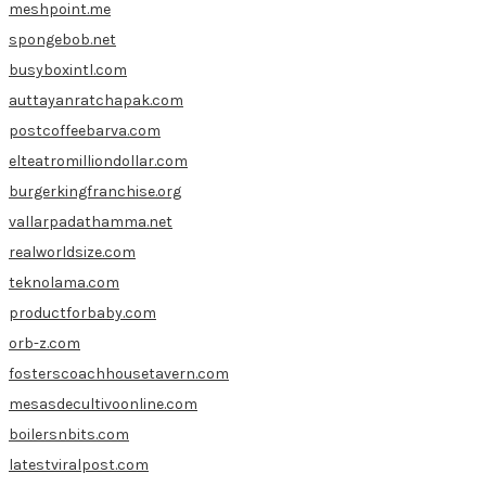
meshpoint.me
spongebob.net
busyboxintl.com
auttayanratchapak.com
postcoffeebarva.com
elteatromilliondollar.com
burgerkingfranchise.org
vallarpadathamma.net
realworldsize.com
teknolama.com
productforbaby.com
orb-z.com
fosterscoachhousetavern.com
mesasdecultivoonline.com
boilersnbits.com
latestviralpost.com