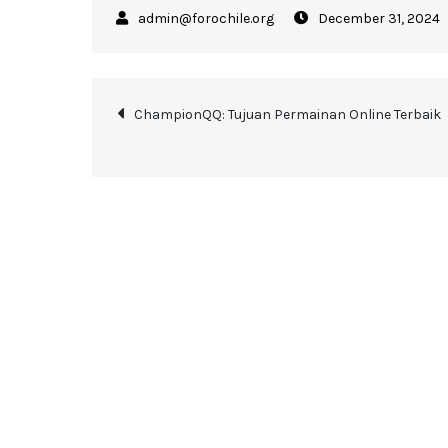
December 31, 2024
Post
ChampionQQ: Tujuan Permainan Online Terbaik
navigation