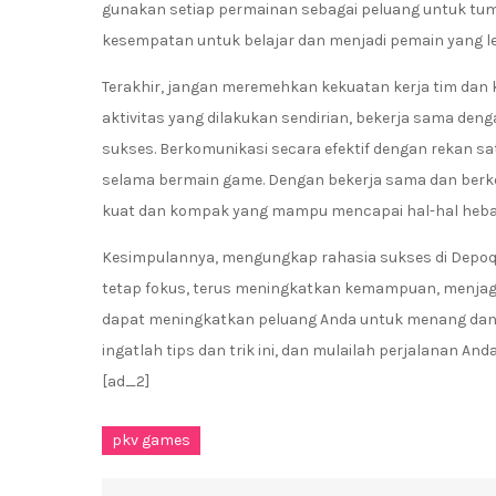
gunakan setiap permainan sebagai peluang untuk tu
kesempatan untuk belajar dan menjadi pemain yang le
Terakhir, jangan meremehkan kekuatan kerja tim dan 
aktivitas yang dilakukan sendirian, bekerja sama de
sukses. Berkomunikasi secara efektif dengan rekan sa
selama bermain game. Dengan bekerja sama dan berko
kuat dan kompak yang mampu mencapai hal-hal hebat
Kesimpulannya, mengungkap rahasia sukses di Depoqq 
tetap fokus, terus meningkatkan kemampuan, menjaga p
dapat meningkatkan peluang Anda untuk menang dan me
ingatlah tips dan trik ini, dan mulailah perjalanan An
[ad_2]
pkv games