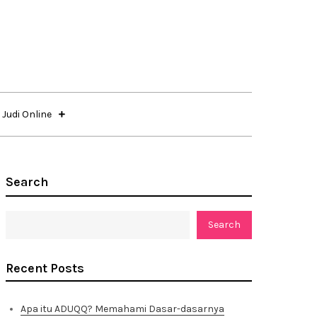
Tips cara bermain judi pkv games qq paling jitu, pasti menang, dan
Situs Judi Slot Online Deposit Pulsa dan
pasti dibayar dengan situs pkv games qq.
Ewallet
 Judi Online
Search
Search
Recent Posts
Apa itu ADUQQ? Memahami Dasar-dasarnya