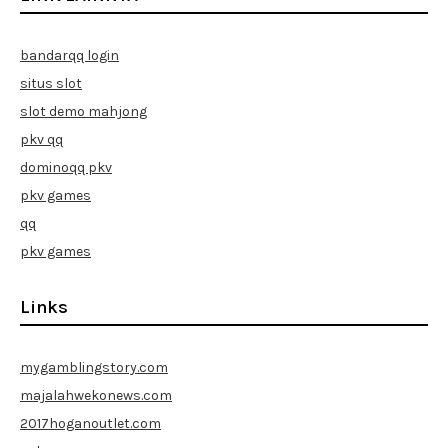
bandarqq login
situs slot
slot demo mahjong
pkv qq
dominoqq pkv
pkv games
qq
pkv games
Links
mygamblingstory.com
majalahwekonews.com
2017hoganoutlet.com