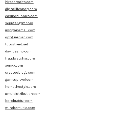
hirzadesalta.com
digitallifeopoly.com
casinobubbles.com
seputargym.com
impiyanamall.com
optguardian.com
totostreet.net
davilcasino.com
fraudwatchai.com
aem-x.com
cryptooblogs.com
gameuplevel.com
homethestyle.com
amuldistribution.com
borobuddur.com
wundermusic.com