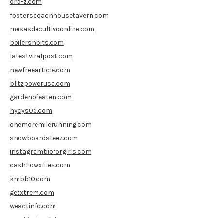
orb-z.com
fosterscoachhousetavern.com
mesasdecultivoonline.com
boilersnbits.com
latestviralpost.com
newfreearticle.com
blitzpowerusa.com
gardenofeaten.com
hycys05.com
onemoremilerunning.com
snowboardsteez.com
instagrambioforgirls.com
cashflowxfiles.com
kmbb10.com
getxtrem.com
weactinfo.com