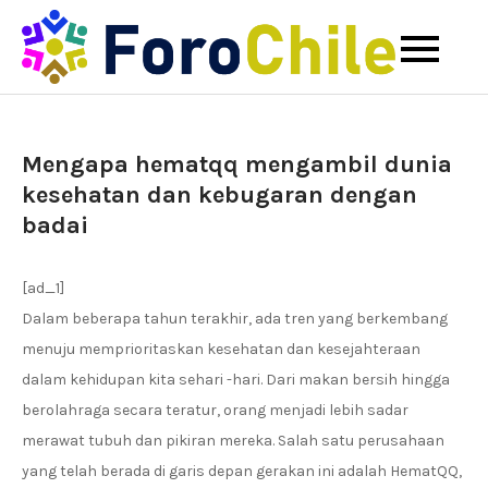
Skip
to
Tips cara
Situs
content
bermain
Judi
judi pkv
games qq
Slot
paling jitu,
pasti
Mengapa hematqq mengambil dunia
Onlin
menang,
kesehatan dan kebugaran dengan
dan pasti
Depos
dibayar
badai
dengan
Pulsa
situs pkv
games qq.
dan
[ad_1]
Ewall
Dalam beberapa tahun terakhir, ada tren yang berkembang
menuju memprioritaskan kesehatan dan kesejahteraan
dalam kehidupan kita sehari -hari. Dari makan bersih hingga
berolahraga secara teratur, orang menjadi lebih sadar
merawat tubuh dan pikiran mereka. Salah satu perusahaan
yang telah berada di garis depan gerakan ini adalah HematQQ,