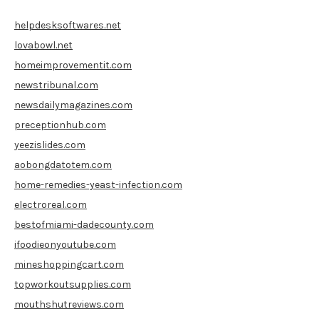
helpdesksoftwares.net
lovabowl.net
homeimprovementit.com
newstribunal.com
newsdailymagazines.com
preceptionhub.com
yeezislides.com
aobongdatotem.com
home-remedies-yeast-infection.com
electroreal.com
bestofmiami-dadecounty.com
ifoodieonyoutube.com
mineshoppingcart.com
topworkoutsupplies.com
mouthshutreviews.com