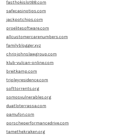
fasthokislot88.com
safecasinotips.com
jackpotchips.com
proelitesoftware.com
allcustomercarenumbers.com
familyblogger.xyz
chrisjohnslawgroup.com
klub-vulcan-online.com
breitkamp.com
tripleyresidence.com
softtorrents.org
somosvulnerables.org
duatloterrassa.com
pamufon.com
porscheperformancedrive.com
tamethekraken.org