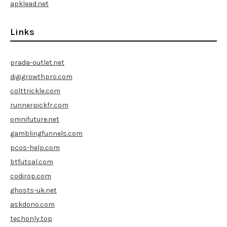
apklead.net
Links
prada-outlet.net
digigrowthpro.com
colttrickle.com
runnerpickfr.com
omnifuture.net
gamblingfunnels.com
pcos-help.com
btfutsal.com
codirop.com
ghosts-uk.net
askdono.com
techonly.top