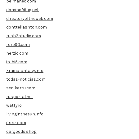
pelmanec.com
domino99qq.net
directoryoftheweb.com
donttellashton.com
rush3studio.com
roro90.com
herzio.com
in-hi5.com
krainafantasy.info
todas-noticias.com
senikartu.com
rusportal.net
watty.io
livinginthesun.info
itsriz.com
cargoods.shop