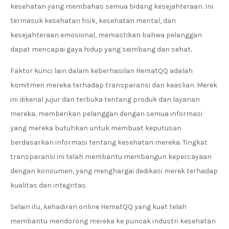
kesehatan yang membahas semua bidang kesejahteraan. Ini
termasuk kesehatan fisik, kesehatan mental, dan
kesejahteraan emosional, memastikan bahwa pelanggan
dapat mencapai gaya hidup yang seimbang dan sehat.
Faktor kunci lain dalam keberhasilan HematQQ adalah
komitmen mereka terhadap transparansi dan keaslian. Merek
ini dikenal jujur ​​dan terbuka tentang produk dan layanan
mereka, memberikan pelanggan dengan semua informasi
yang mereka butuhkan untuk membuat keputusan
berdasarkan informasi tentang kesehatan mereka. Tingkat
transparansi ini telah membantu membangun kepercayaan
dengan konsumen, yang menghargai dedikasi merek terhadap
kualitas dan integritas.
Selain itu, kehadiran online HematQQ yang kuat telah
membantu mendorong mereka ke puncak industri kesehatan