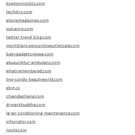
kowloonnslots.com
techibro.com
alpinemagazines.com
vulcanrp.com
twitter-trend-blog.com
montblancpensonlineoutletsale.com
babygadgetsreview.com
akupunktur-ambulanz.com
whatiremembered.com
linq-condo-beautyworld.com
ebyt.cc
chaindaohang.com
drmarkbuddha.com
lg-air-conditioning-maintenance.com
infoorator.com
novte.com