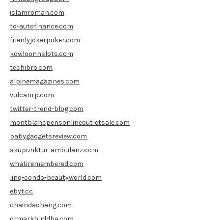
islamroman.com
td-autofinance.com
frienlyjokerpoker.com
kowloonnslots.com
techibro.com
alpinemagazines.com
vulcanrp.com
twitter-trend-blog.com
montblancpensonlineoutletsale.com
babygadgetsreview.com
akupunktur-ambulanz.com
whatiremembered.com
linq-condo-beautyworld.com
ebyt.cc
chaindaohang.com
drmarkbuddha.com