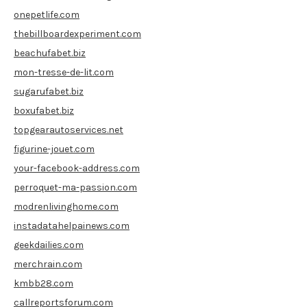
onepetlife.com
thebillboardexperiment.com
beachufabet.biz
mon-tresse-de-lit.com
sugarufabet.biz
boxufabet.biz
topgearautoservices.net
figurine-jouet.com
your-facebook-address.com
perroquet-ma-passion.com
modrenlivinghome.com
instadatahelpainews.com
geekdailies.com
merchrain.com
kmbb28.com
callreportsforum.com