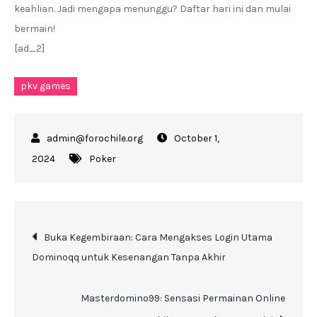
keahlian. Jadi mengapa menunggu? Daftar hari ini dan mulai
bermain!
[ad_2]
pkv games
October 1,
2024
Poker
Post
Buka Kegembiraan: Cara Mengakses Login Utama
Dominoqq untuk Kesenangan Tanpa Akhir
navigation
Masterdomino99: Sensasi Permainan Online