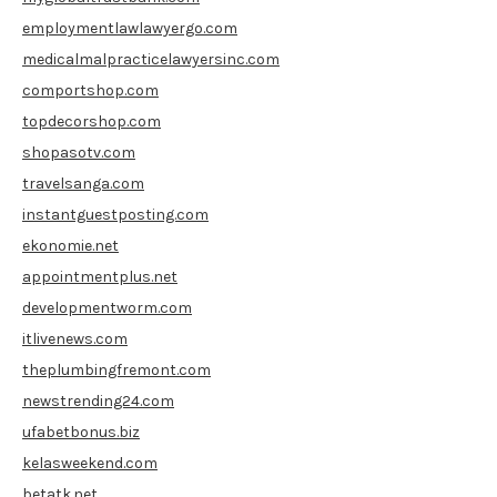
employmentlawlawyergo.com
medicalmalpracticelawyersinc.com
comportshop.com
topdecorshop.com
shopasotv.com
travelsanga.com
instantguestposting.com
ekonomie.net
appointmentplus.net
developmentworm.com
itlivenews.com
theplumbingfremont.com
newstrending24.com
ufabetbonus.biz
kelasweekend.com
betatk.net