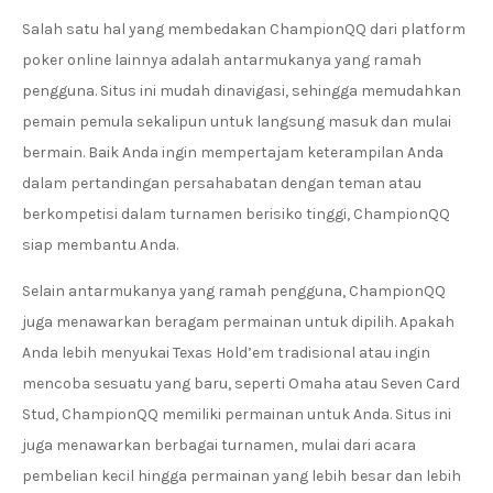
Salah satu hal yang membedakan ChampionQQ dari platform
poker online lainnya adalah antarmukanya yang ramah
pengguna. Situs ini mudah dinavigasi, sehingga memudahkan
pemain pemula sekalipun untuk langsung masuk dan mulai
bermain. Baik Anda ingin mempertajam keterampilan Anda
dalam pertandingan persahabatan dengan teman atau
berkompetisi dalam turnamen berisiko tinggi, ChampionQQ
siap membantu Anda.
Selain antarmukanya yang ramah pengguna, ChampionQQ
juga menawarkan beragam permainan untuk dipilih. Apakah
Anda lebih menyukai Texas Hold’em tradisional atau ingin
mencoba sesuatu yang baru, seperti Omaha atau Seven Card
Stud, ChampionQQ memiliki permainan untuk Anda. Situs ini
juga menawarkan berbagai turnamen, mulai dari acara
pembelian kecil hingga permainan yang lebih besar dan lebih