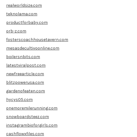
realworldsize.com
teknolama.com
productforbaby.com
orb-z.com
fosterscoachhousetavern.com
mesasdecultivoonline.com
boilersnbits.com
latestviralpost.com
newfreearticle.com
blitzpowerusa.com
gardenofeaten.com
hycys05.com
onemoremilerunning.com
snowboardsteez.com
instagrambioforgirls.com
cashflowxfiles.com