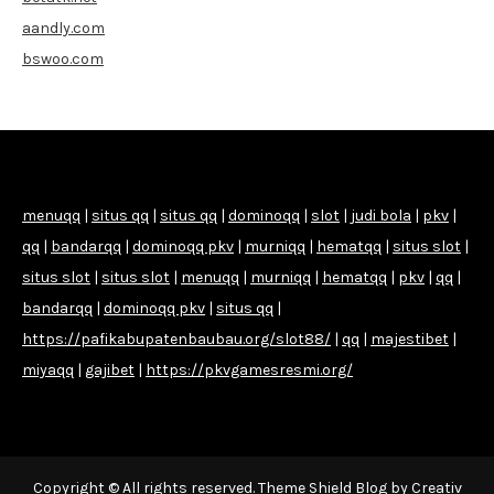
aandly.com
bswoo.com
menuqq
|
situs qq
|
situs qq
|
dominoqq
|
slot
|
judi bola
|
pkv
|
qq
|
bandarqq
|
dominoqq pkv
|
murniqq
|
hematqq
|
situs slot
|
situs slot
|
situs slot
|
menuqq
|
murniqq
|
hematqq
|
pkv
|
qq
|
bandarqq
|
dominoqq pkv
|
situs qq
|
https://pafikabupatenbaubau.org/slot88/
|
qq
|
majestibet
|
miyaqq
|
gajibet
|
https://pkvgamesresmi.org/
Copyright © All rights reserved. Theme Shield Blog by
Creativ