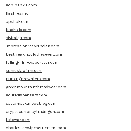
acb-bankia.com
flash-es.net
upshak.com
backsilo.com
siviralqq.com
impressionresorthoian.com
bestfreakingclothesever.com
falling-film-evaporator.com
sumuslawfirm.com
nursingprowriters.com
greenmountainthreadwear.com
acutedispensary.com
sattamatkanewsblog.com
cryptocurrencytradingcn.com
totowaz.com
charlestonwipesettlement.com