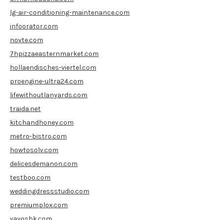
lg-air-conditioning-maintenance.com
infoorator.com
novte.com
7hpizzaeasternmarket.com
hollaendisches-viertel.com
proengine-ultra24.com
lifewithoutlanyards.com
traida.net
kitchandhoney.com
metro-bistro.com
howtosolv.com
delicesdemanon.com
testboo.com
weddingdressstudio.com
premiumplox.com
yayosbk.com