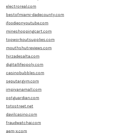
electroreal.com
bestofmiami-dadecounty.com
ifoodieonyoutube.com
mineshoppingcart.com
topworkoutsupplies.com
mouthshutreviews.com
hirzadesalta.com
digitallifeopoly.com
casinobubbles.com
seputargym.com
impiyanamall.com
optguardian.com
totostreet.net
davilcasino.com
fraudwatchai.com
aem-x.com