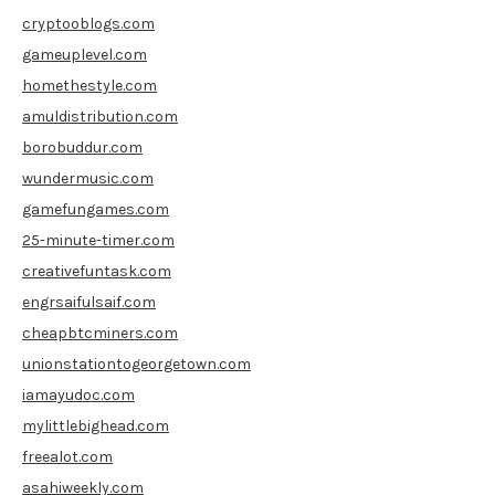
cryptooblogs.com
gameuplevel.com
homethestyle.com
amuldistribution.com
borobuddur.com
wundermusic.com
gamefungames.com
25-minute-timer.com
creativefuntask.com
engrsaifulsaif.com
cheapbtcminers.com
unionstationtogeorgetown.com
iamayudoc.com
mylittlebighead.com
freealot.com
asahiweekly.com