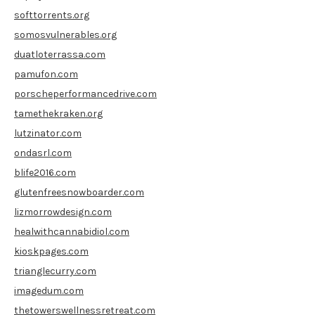
softtorrents.org
somosvulnerables.org
duatloterrassa.com
pamufon.com
porscheperformancedrive.com
tamethekraken.org
lutzinator.com
ondasrl.com
blife2016.com
glutenfreesnowboarder.com
lizmorrowdesign.com
healwithcannabidiol.com
kioskpages.com
trianglecurry.com
imagedum.com
thetowerswellnessretreat.com