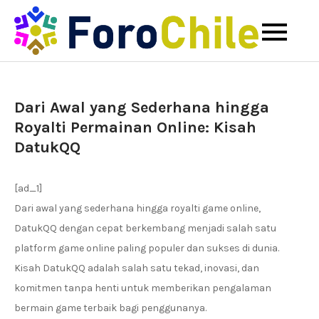
Skip
to
Tips cara
Situs
content
bermain
Judi
judi pkv
games qq
Slot
paling jitu,
pasti
Dari Awal yang Sederhana hingga
Onlin
menang,
Royalti Permainan Online: Kisah
dan pasti
Depos
dibayar
DatukQQ
dengan
Pulsa
situs pkv
games qq.
dan
[ad_1]
Ewall
Dari awal yang sederhana hingga royalti game online,
DatukQQ dengan cepat berkembang menjadi salah satu
platform game online paling populer dan sukses di dunia.
Kisah DatukQQ adalah salah satu tekad, inovasi, dan
komitmen tanpa henti untuk memberikan pengalaman
bermain game terbaik bagi penggunanya.