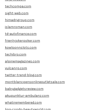
techcompa.com
sight-web.com
himadrigroup.com
islamroman.com
td-autofinance.com
frienlyjokerpoker.com
kowloonnslots.com
techibro.com
alpinemagazines.com
vulcanrp.com
twitter-trend-blog.com
montblancpensonlineoutletsale.com
babygadgetsreview.com
akupunktur-ambulanz.com
whatiremembered.com
linq-condo-beautyworld.com