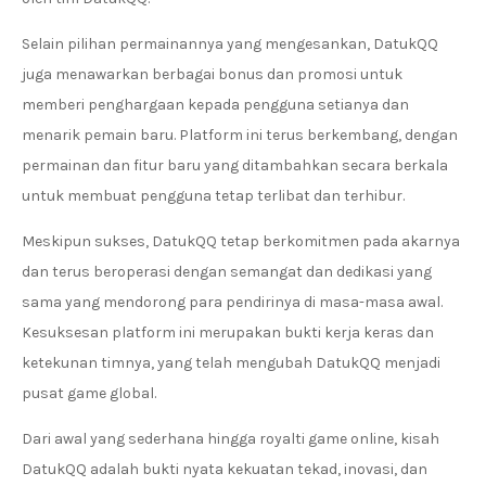
Selain pilihan permainannya yang mengesankan, DatukQQ
juga menawarkan berbagai bonus dan promosi untuk
memberi penghargaan kepada pengguna setianya dan
menarik pemain baru. Platform ini terus berkembang, dengan
permainan dan fitur baru yang ditambahkan secara berkala
untuk membuat pengguna tetap terlibat dan terhibur.
Meskipun sukses, DatukQQ tetap berkomitmen pada akarnya
dan terus beroperasi dengan semangat dan dedikasi yang
sama yang mendorong para pendirinya di masa-masa awal.
Kesuksesan platform ini merupakan bukti kerja keras dan
ketekunan timnya, yang telah mengubah DatukQQ menjadi
pusat game global.
Dari awal yang sederhana hingga royalti game online, kisah
DatukQQ adalah bukti nyata kekuatan tekad, inovasi, dan