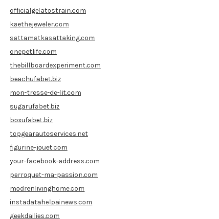
officialgelatostrain.com
kaethejeweler.com
sattamatkasattaking.com
onepetlife.com
thebillboardexperiment.com
beachufabet.biz
mon-tresse-de-lit.com
sugarufabet.biz
boxufabet.biz
topgearautoservices.net
figurine-jouet.com
your-facebook-address.com
perroquet-ma-passion.com
modrenlivinghome.com
instadatahelpainews.com
geekdailies.com