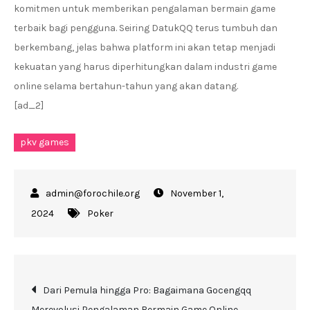
komitmen untuk memberikan pengalaman bermain game
terbaik bagi pengguna. Seiring DatukQQ terus tumbuh dan
berkembang, jelas bahwa platform ini akan tetap menjadi
kekuatan yang harus diperhitungkan dalam industri game
online selama bertahun-tahun yang akan datang.
[ad_2]
pkv games
November 1,
2024
Poker
Post
Dari Pemula hingga Pro: Bagaimana Gocengqq
Merevolusi Pengalaman Bermain Game Online