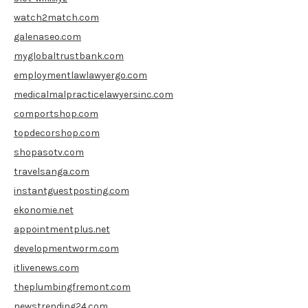
watch2match.com
galenaseo.com
myglobaltrustbank.com
employmentlawlawyergo.com
medicalmalpracticelawyersinc.com
comportshop.com
topdecorshop.com
shopasotv.com
travelsanga.com
instantguestposting.com
ekonomie.net
appointmentplus.net
developmentworm.com
itlivenews.com
theplumbingfremont.com
newstrending24.com