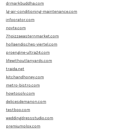
drmarkbuddha.com
lg-air-conditioning-maintenance.com
infoorator.com
novte.com
7hpizzaeasternmarket.com
hollaendisches-viertel.com
proengine-ultra24.com
lifewithoutlanyards.com
traida.net
kitchandhoney.com
metro-bistro.com
howtosolv.com
delicesdemanon.com
testboo.com
weddingdressstudio.com
premiumplox.com