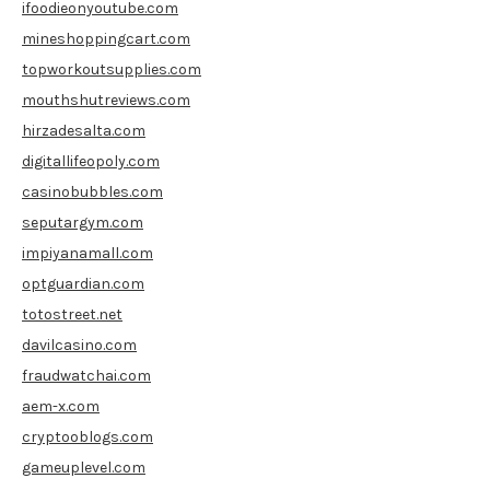
ifoodieonyoutube.com
mineshoppingcart.com
topworkoutsupplies.com
mouthshutreviews.com
hirzadesalta.com
digitallifeopoly.com
casinobubbles.com
seputargym.com
impiyanamall.com
optguardian.com
totostreet.net
davilcasino.com
fraudwatchai.com
aem-x.com
cryptooblogs.com
gameuplevel.com