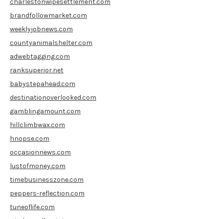
charlestonwipesettlement.com
brandfollowmarket.com
weeklyjobnews.com
countyanimalshelter.com
adwebtagging.com
ranksuperior.net
babystepahead.com
destinationoverlooked.com
gamblingamount.com
hillclimbwax.com
hnopse.com
occasionnews.com
lustofmoney.com
timebusinesszone.com
peppers-reflection.com
tuneoflife.com