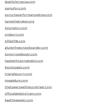
duatloterrassa.com
pamufon.com
porscheperformancedrive.com
tamethekraken.org
lutzinator.com
ondasrl.com
blife2016.com
glutenfreesnowboarder.com
lizmorrowdesign.com
healwithcannabidiol.com
kioskpages.com
trianglecurry.com
imagedum.com
thetowerswellnessretreat.com
officialgelatostrain.com
kaethejeweler.com