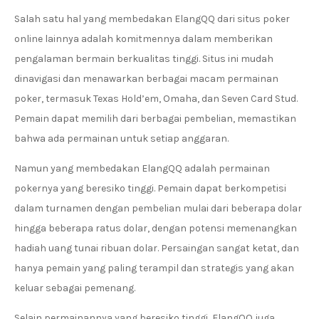
Salah satu hal yang membedakan ElangQQ dari situs poker
online lainnya adalah komitmennya dalam memberikan
pengalaman bermain berkualitas tinggi. Situs ini mudah
dinavigasi dan menawarkan berbagai macam permainan
poker, termasuk Texas Hold’em, Omaha, dan Seven Card Stud.
Pemain dapat memilih dari berbagai pembelian, memastikan
bahwa ada permainan untuk setiap anggaran.
Namun yang membedakan ElangQQ adalah permainan
pokernya yang beresiko tinggi. Pemain dapat berkompetisi
dalam turnamen dengan pembelian mulai dari beberapa dolar
hingga beberapa ratus dolar, dengan potensi memenangkan
hadiah uang tunai ribuan dolar. Persaingan sangat ketat, dan
hanya pemain yang paling terampil dan strategis yang akan
keluar sebagai pemenang.
Selain permainannya yang beresiko tinggi, ElangQQ juga