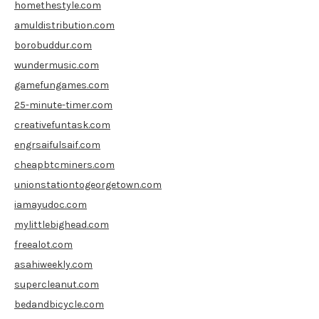
homethestyle.com
amuldistribution.com
borobuddur.com
wundermusic.com
gamefungames.com
25-minute-timer.com
creativefuntask.com
engrsaifulsaif.com
cheapbtcminers.com
unionstationtogeorgetown.com
iamayudoc.com
mylittlebighead.com
freealot.com
asahiweekly.com
supercleanut.com
bedandbicycle.com