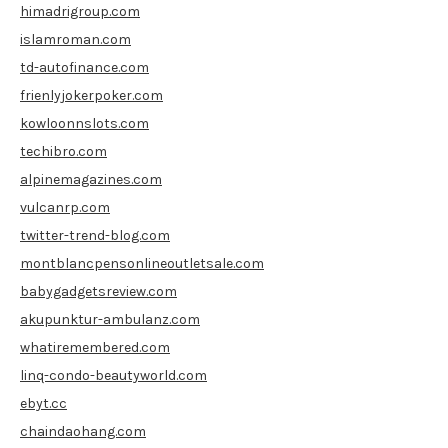
himadrigroup.com
islamroman.com
td-autofinance.com
frienlyjokerpoker.com
kowloonnslots.com
techibro.com
alpinemagazines.com
vulcanrp.com
twitter-trend-blog.com
montblancpensonlineoutletsale.com
babygadgetsreview.com
akupunktur-ambulanz.com
whatiremembered.com
linq-condo-beautyworld.com
ebyt.cc
chaindaohang.com