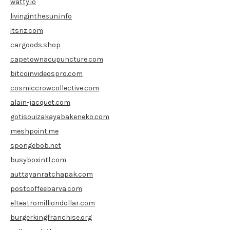
watty.io
livinginthesun.info
itsriz.com
cargoods.shop
capetownacupuncture.com
bitcoinvideospro.com
cosmiccrowcollective.com
alain-jacquet.com
gotisouizakayabakeneko.com
meshpoint.me
spongebob.net
busyboxintl.com
auttayanratchapak.com
postcoffeebarva.com
elteatromilliondollar.com
burgerkingfranchise.org