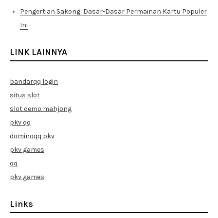
Pengertian Sakong: Dasar-Dasar Permainan Kartu Populer
Ini
LINK LAINNYA
bandarqq login
situs slot
slot demo mahjong
pkv qq
dominoqq pkv
pkv games
qq
pkv games
Links