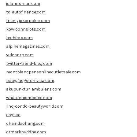
islamroman.com
td-autofinance.com
frienlyjokerpoker.com
kowloonnslots.com
techibro.com
alpinemagazines.com
vulcanrp.com
twitter-trend-blog.com
montblancpensonlineoutletsale.com
babygadgetsreview.com
akupunktur-ambulanz.com
whatiremembered.com
linq-condo-beautyworld.com
ebyt.cc
chaindaohang.com
drmarkbuddha.com