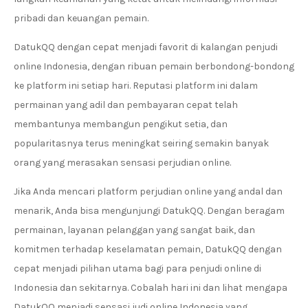
pribadi dan keuangan pemain.
DatukQQ dengan cepat menjadi favorit di kalangan penjudi
online Indonesia, dengan ribuan pemain berbondong-bondong
ke platform ini setiap hari. Reputasi platform ini dalam
permainan yang adil dan pembayaran cepat telah
membantunya membangun pengikut setia, dan
popularitasnya terus meningkat seiring semakin banyak
orang yang merasakan sensasi perjudian online.
Jika Anda mencari platform perjudian online yang andal dan
menarik, Anda bisa mengunjungi DatukQQ. Dengan beragam
permainan, layanan pelanggan yang sangat baik, dan
komitmen terhadap keselamatan pemain, DatukQQ dengan
cepat menjadi pilihan utama bagi para penjudi online di
Indonesia dan sekitarnya. Cobalah hari ini dan lihat mengapa
DatukQQ menjadi sensasi judi online Indonesia yang