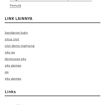
Pemula
LINK LAINNYA
bandarqq login
situs slot
slot demo mahjong
pkv qq
dominoqq pkv
pkv games
qq
pkv games
Links