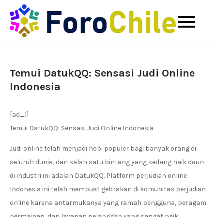
Skip
to
Tips cara
Situs
content
bermain
Judi
judi pkv
games qq
Slot
paling jitu,
pasti
Temui DatukQQ: Sensasi Judi Online
Onlin
menang,
Indonesia
dan pasti
Depos
dibayar
dengan
Pulsa
situs pkv
[ad_1]
games qq.
dan
Temui DatukQQ: Sensasi Judi Online Indonesia
Ewall
Judi online telah menjadi hobi populer bagi banyak orang di
seluruh dunia, dan salah satu bintang yang sedang naik daun
di industri ini adalah DatukQQ. Platform perjudian online
Indonesia ini telah membuat gebrakan di komunitas perjudian
online karena antarmukanya yang ramah pengguna, beragam
permainan, dan layanan pelanggan yang sangat baik.