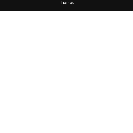
Themes