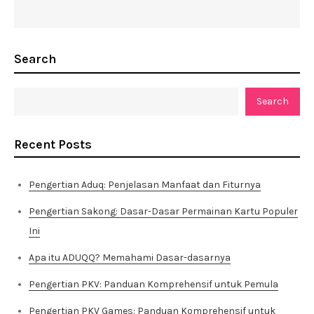
Search
Search
Recent Posts
Pengertian Aduq: Penjelasan Manfaat dan Fiturnya
Pengertian Sakong: Dasar-Dasar Permainan Kartu Populer
Ini
Apa itu ADUQQ? Memahami Dasar-dasarnya
Pengertian PKV: Panduan Komprehensif untuk Pemula
Pengertian PKV Games: Panduan Komprehensif untuk