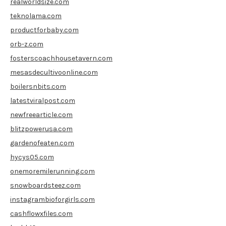
realworldsize.com
teknolama.com
productforbaby.com
orb-z.com
fosterscoachhousetavern.com
mesasdecultivoonline.com
boilersnbits.com
latestviralpost.com
newfreearticle.com
blitzpowerusa.com
gardenofeaten.com
hycys05.com
onemoremilerunning.com
snowboardsteez.com
instagrambioforgirls.com
cashflowxfiles.com