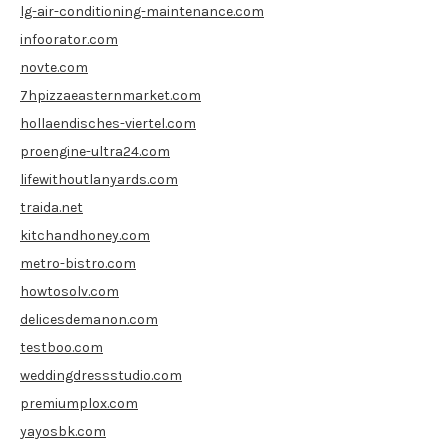
lg-air-conditioning-maintenance.com
infoorator.com
novte.com
7hpizzaeasternmarket.com
hollaendisches-viertel.com
proengine-ultra24.com
lifewithoutlanyards.com
traida.net
kitchandhoney.com
metro-bistro.com
howtosolv.com
delicesdemanon.com
testboo.com
weddingdressstudio.com
premiumplox.com
yayosbk.com