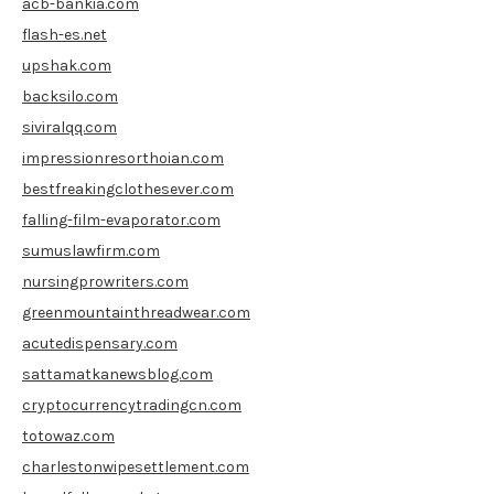
acb-bankia.com
flash-es.net
upshak.com
backsilo.com
siviralqq.com
impressionresorthoian.com
bestfreakingclothesever.com
falling-film-evaporator.com
sumuslawfirm.com
nursingprowriters.com
greenmountainthreadwear.com
acutedispensary.com
sattamatkanewsblog.com
cryptocurrencytradingcn.com
totowaz.com
charlestonwipesettlement.com