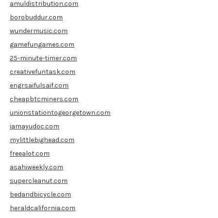
amuldistribution.com
borobuddur.com
wundermusic.com
gamefungames.com
25-minute-timer.com
creativefuntask.com
engrsaifulsaif.com
cheapbtcminers.com
unionstationtogeorgetown.com
iamayudoc.com
mylittlebighead.com
freealot.com
asahiweekly.com
supercleanut.com
bedandbicycle.com
heraldcalifornia.com